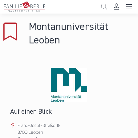
Direkt zum Inhalt
Unternehmen
Montanuniversität
Gemeinden
Leoben
Hochschulen
Persönliche Vereinbarkeit
Das sind wir
News & Events
Auf einen Blick
Franz-Josef-Straße 18
8700
Leoben