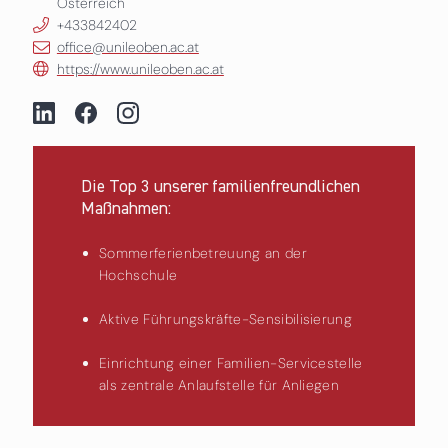
Österreich
+433842402
office@unileoben.ac.at
https://www.unileoben.ac.at
Die Top 3 unserer familienfreundlichen
Maßnahmen:
Sommerferienbetreuung an der
Hochschule
Aktive Führungskräfte-Sensibilisierung
Einrichtung einer Familien-Servicestelle
als zentrale Anlaufstelle für Anliegen