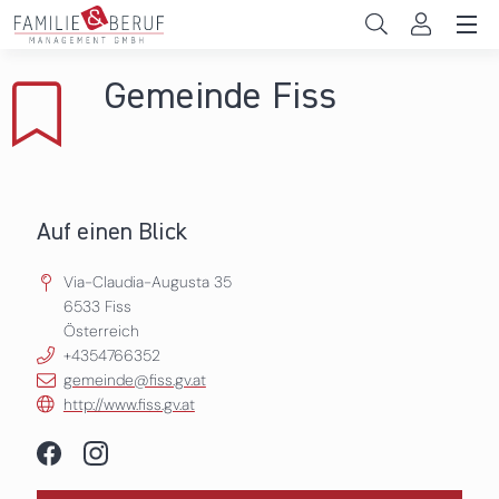
Direkt zum Inhalt
Unternehmen
Gemeinde Fiss
Gemeinden
Hochschulen
Persönliche Vereinbarkeit
Auf einen Blick
Das sind wir
Via-Claudia-Augusta 35
6533
Fiss
Österreich
News & Events
+4354766352
gemeinde@fiss.gv.at
http://www.fiss.gv.at