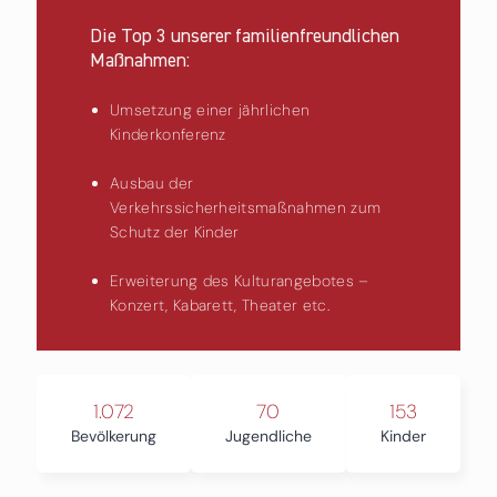
Die Top 3 unserer familienfreundlichen
Maßnahmen:
Umsetzung einer jährlichen
Kinderkonferenz
Ausbau der
Verkehrssicherheitsmaßnahmen zum
Schutz der Kinder
Erweiterung des Kulturangebotes –
Konzert, Kabarett, Theater etc.
1.072
70
153
Bevölkerung
Jugendliche
Kinder