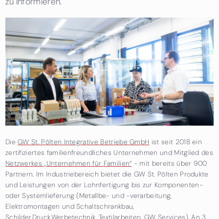
zu informieren.
Die
GW St. Pölten Integrative Betriebe GmbH
ist seit 2018 ein
zertifiziertes familienfreundliches Unternehmen und Mitglied des
Netzwerkes „Unternehmen für Familien“
- mit bereits über 900
Partnern. Im Industriebereich bietet die GW St. Pölten Produkte
und Leistungen von der Lohnfertigung bis zur Komponenten-
oder Systemlieferung (Metallbe- und -verarbeitung,
Elektromontagen und Schaltschrankbau,
Schilder.Druck.Werbetechnik, Textilarbeiten, GW Services). An 3