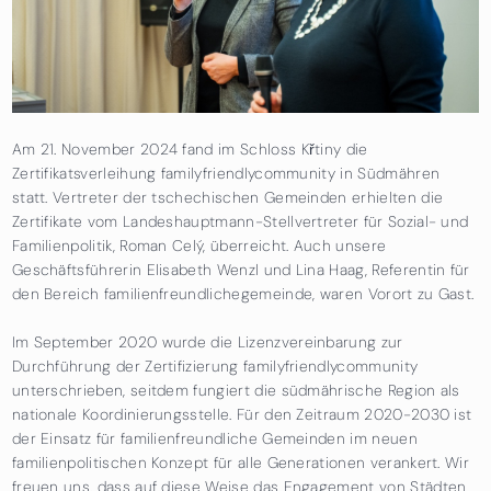
Am 21. November 2024 fand im Schloss Křtiny die
Zertifikatsverleihung familyfriendlycommunity in Südmähren
statt. Vertreter der tschechischen Gemeinden erhielten die
Zertifikate vom Landeshauptmann-Stellvertreter für Sozial- und
Familienpolitik, Roman Celý, überreicht. Auch unsere
Geschäftsführerin Elisabeth Wenzl und Lina Haag, Referentin für
den Bereich familienfreundlichegemeinde, waren Vorort zu Gast.
Im September 2020 wurde die Lizenzvereinbarung zur
Durchführung der Zertifizierung familyfriendlycommunity
unterschrieben, seitdem fungiert die südmährische Region als
nationale Koordinierungsstelle. Für den Zeitraum 2020-2030 ist
der Einsatz für familienfreundliche Gemeinden im neuen
familienpolitischen Konzept für alle Generationen verankert. Wir
freuen uns, dass auf diese Weise das Engagement von Städten