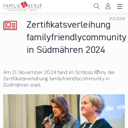
Direkt zum Inhalt
21.11.2024
Unternehmen
Zertifikatsverleihung
Gemeinden
familyfriendlycommunity
Hochschulen
in Südmähren 2024
Persönliche Vereinbarkeit
Am 21. November 2024 fand im Schloss Křtiny die
Das sind wir
Zertifikatsverleihung familyfriendlycommunity in
Südmähren statt.
News & Events