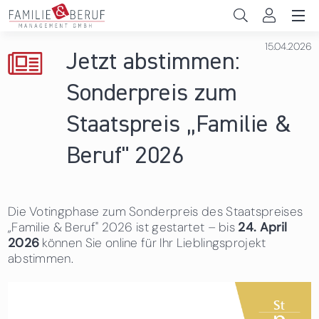
Direkt zum Inhalt
15.04.2026
Unternehmen
Jetzt abstimmen:
Gemeinden
Sonderpreis zum
Hochschulen
Staatspreis „Familie &
Persönliche Vereinbarkeit
Beruf" 2026
Das sind wir
Die Votingphase zum Sonderpreis des Staatspreises
News & Events
„Familie & Beruf" 2026 ist gestartet – bis
24. April
2026
können Sie online für Ihr Lieblingsprojekt
abstimmen.