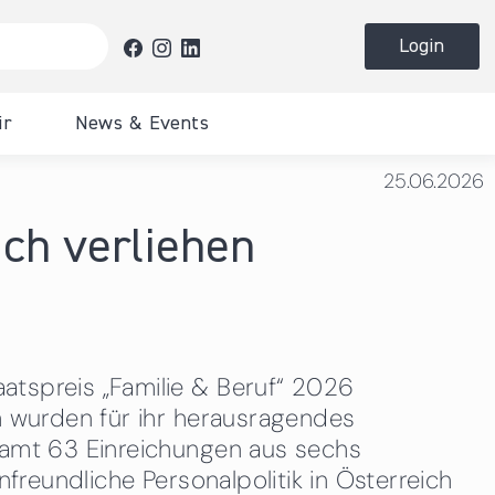
Login
ir
News & Events
heit &
e
Downloads
Downloads
Unsere Publikationen
Presse
Downloads
25.06.2026
 Bürger
Veranstaltungen
Veranstaltungen
Förderungen
ich verliehen
Presseunterlagen & Logos
en und
Publikationen
etreuungspflichten
Eventfotos
tellen
atspreis „Familie & Beruf“ 2026
er
h wurden für ihr herausragendes
samt 63 Einreichungen aus sechs
freundliche Personalpolitik in Österreich