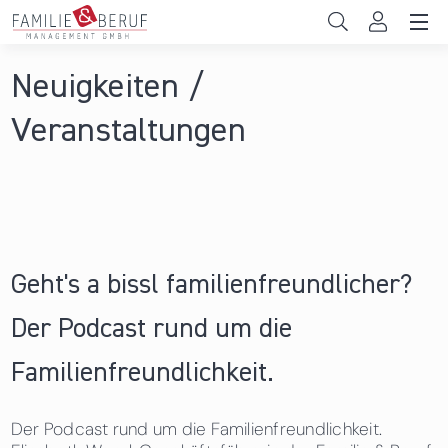
Direkt zum Inhalt
Unternehmen
Neuigkeiten /
Sie sind hier
Gemeinden
Veranstaltungen
Hochschulen
Persönliche Vereinbarkeit
Das sind wir
Geht's a bissl familienfreundlicher?
News & Events
Der Podcast rund um die
Familienfreundlichkeit.
Der Podcast rund um die Familienfreundlichkeit.