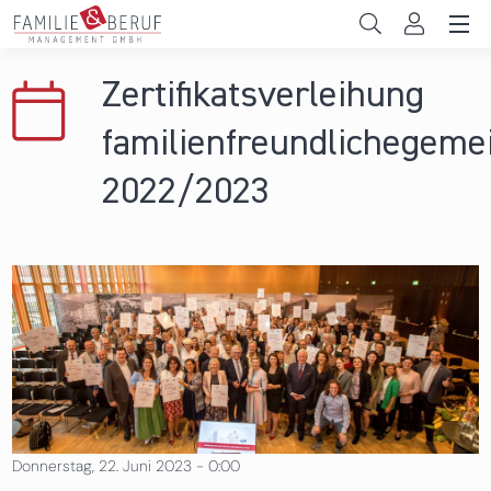
Direkt zum Inhalt
Unternehmen
Zertifikatsverleihung
Gemeinden
familienfreundlichegeme
Hochschulen
2022/2023
Persönliche Vereinbarkeit
Das sind wir
News & Events
Donnerstag, 22. Juni 2023 - 0:00