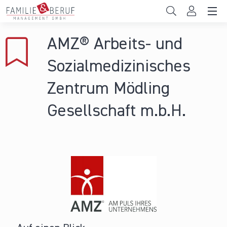
Direkt zum Inhalt
Unternehmen
AMZ® Arbeits- und
Gemeinden
Sozialmedizinisches
Hochschulen
Zentrum Mödling
Persönliche Vereinbarkeit
Gesellschaft m.b.H.
Das sind wir
News & Events