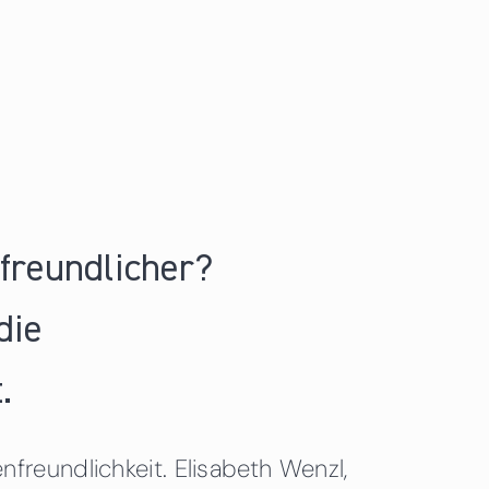
nfreundlicher?
die
.
freundlichkeit. Elisabeth Wenzl,