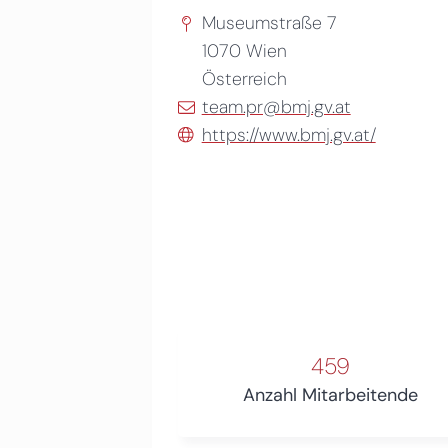
Museumstraße 7
1070
Wien
Österreich
team.pr@bmj.gv.at
https://www.bmj.gv.at/
459
Anzahl Mitarbeitende