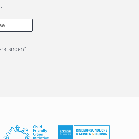
.
erstanden*