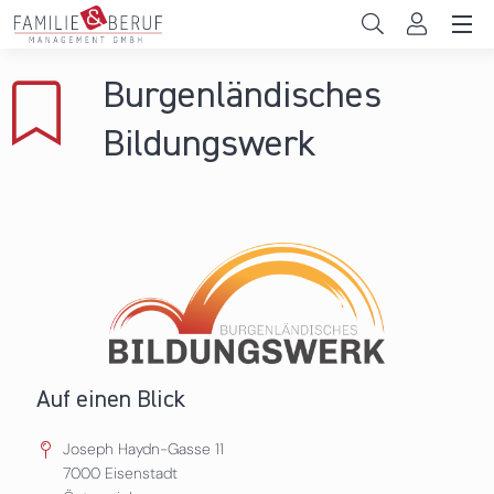
Direkt zum Inhalt
Unternehmen
Burgenländisches
Gemeinden
Bildungswerk
Hochschulen
Persönliche Vereinbarkeit
Das sind wir
News & Events
Auf einen Blick
Joseph Haydn-Gasse 11
7000
Eisenstadt