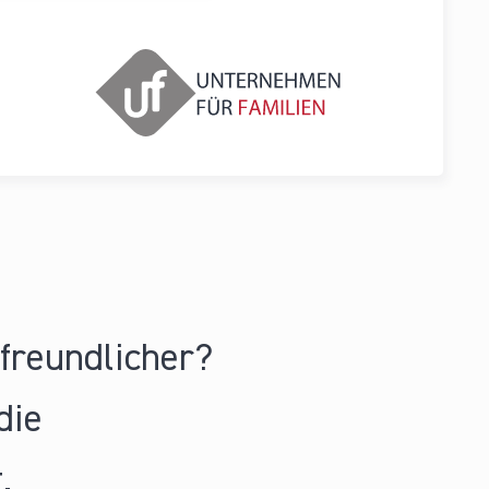
nfreundlicher?
die
.