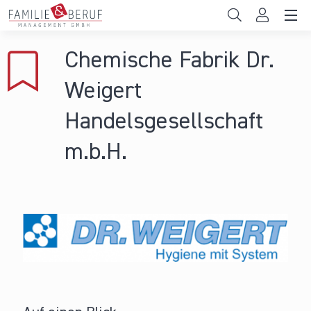
Direkt zum Inhalt
Unternehmen
Chemische Fabrik Dr.
Gemeinden
Weigert
Hochschulen
Handelsgesellschaft
Persönliche Vereinbarkeit
m.b.H.
Das sind wir
News & Events