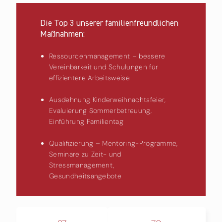
Die Top 3 unserer familienfreundlichen
Maßnahmen:
Ressourcenmanagement – bessere
Vereinbarkeit und Schulungen für
effizientere Arbeitsweise
Ausdehnung Kinderweihnachtsfeier,
Evaluierung Sommerbetreuung,
Einführung Familientag
Qualifizierung – Mentoring-Programme,
Seminare zu Zeit- und
Stressmanagement,
Gesundheitsangebote