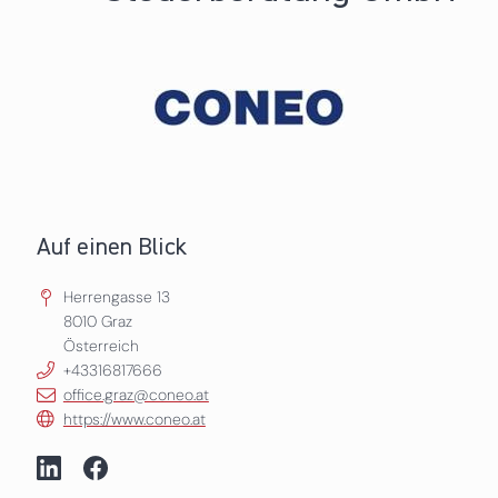
Auf einen Blick
Herrengasse 13
8010
Graz
Österreich
+43316817666
office.graz@coneo.at
https://www.coneo.at