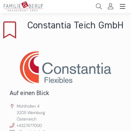
Direkt zum Inhalt
Unternehmen
Constantia Teich GmbH
Gemeinden
Hochschulen
Persönliche Vereinbarkeit
Das sind wir
News & Events
Auf einen Blick
Mühlhofen 4
3205
Weinburg
Österreich
+4327477000