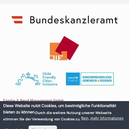
Familie & Beruf Management GmbH
Diese Website nutzt Cookies, um bestmögliche Funktionalität
bieten zu können.
Durch die weitere Nutzung unserer Webseite
Untere Donaustraße 13-15/3 1020 Wien, Austria
Nein, mehr Informationen
stimmen Sie der Verwendung von Cookies zu.
+43 1 218 50 70
office@familieundberuf.at