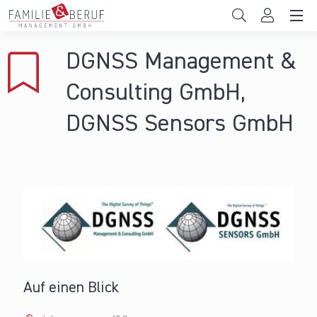
Direkt zum Inhalt
Unternehmen
DGNSS Management &
Gemeinden
Consulting GmbH,
Hochschulen
DGNSS Sensors GmbH
Persönliche Vereinbarkeit
Das sind wir
News & Events
Auf einen Blick