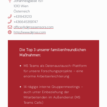
Johannesgasse 15/1
1010
Wien
Österreich
+4319431213
+436645359747
office@dgnsssensors.com
http://www.dgnss.com
Die Top 3 unserer familienfreundlichen
Maßnahmen:
MS Teams als Datenaustausch-Plattform
für unsere Forschungsprojekte – eine
enorme Arbeitserleichterung
14-tägige interne Gruppenmeetings –
auch unter Einbeziehung der
Mitarbeitenden im Außendienst (MS
Teams Calls)