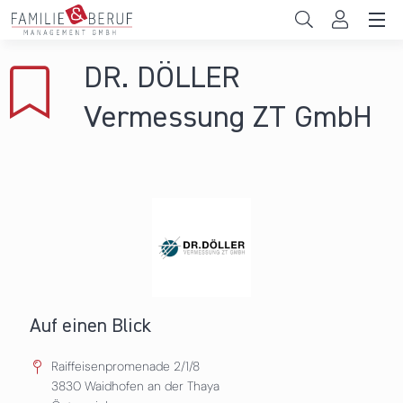
Direkt zum Inhalt
Unternehmen
DR. DÖLLER
Gemeinden
Vermessung ZT GmbH
Hochschulen
Persönliche Vereinbarkeit
Das sind wir
News & Events
Auf einen Blick
Raiffeisenpromenade 2/1/8
3830
Waidhofen an der Thaya