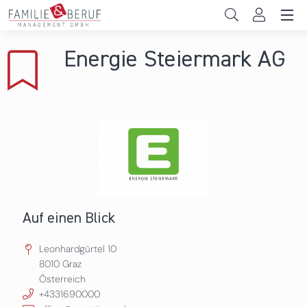
Direkt zum Inhalt
Unternehmen
Energie Steiermark AG
Gemeinden
Hochschulen
Persönliche Vereinbarkeit
Das sind wir
News & Events
Auf einen Blick
Leonhardgürtel 10
8010
Graz
Österreich
+4331690000