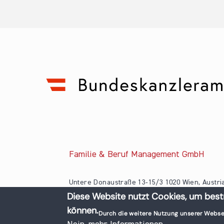
Familie & Beruf Management GmbH
Untere Donaustraße 13-15/3 1020 Wien, Austri
Diese Website nutzt Cookies, um best
+43 1 218 50 70
können.
office@familieundberuf.at
Durch die weitere Nutzung unserer Webse