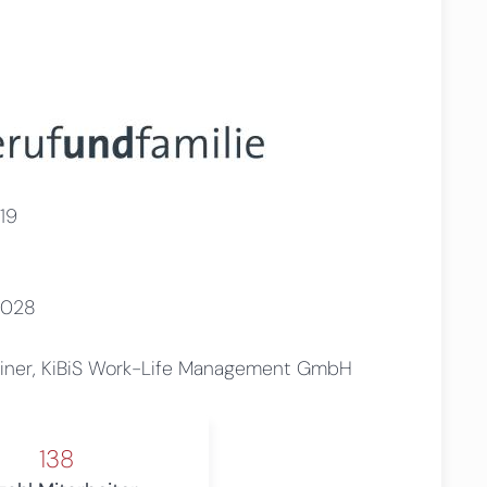
19
2028
siner, KiBiS Work-Life Management GmbH
138