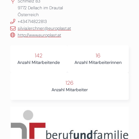
Schmelz 83
9772
Dellach im Drautal
Österreich
+434714822813
silvia.lerchner@europlast.at
http://www.europlast.at
142
16
Anzahl Mitarbeitende
Anzahl Mitarbeiterinnen
126
Anzahl Mitarbeiter