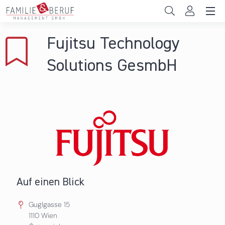
Direkt zum Inhalt
Unternehmen
Fujitsu Technology
Gemeinden
Solutions GesmbH
Hochschulen
Persönliche Vereinbarkeit
Das sind wir
News & Events
Auf einen Blick
Guglgasse 15
1110
Wien