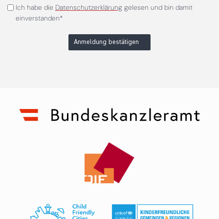
Ich habe die
Datenschutzerklärung
gelesen und bin damit
einverstanden*
Anmeldung bestätigen