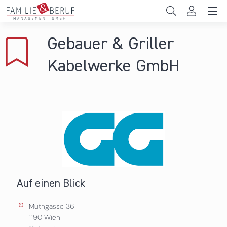
Direkt zum Inhalt
Unternehmen
Gebauer & Griller
Gemeinden
Kabelwerke GmbH
Hochschulen
Persönliche Vereinbarkeit
Das sind wir
News & Events
Auf einen Blick
Muthgasse 36
1190
Wien