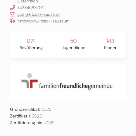
Österreich
+4334563700
gde@kitzeck-sausal.at
http://www.kitzeck-sausal.at
1.174
50
143
Bevölkerung
Jugendliche
Kinder
Grundzertifikat:
2023
Zertifikat 1:
2026
Zertifizierung bis:
2029