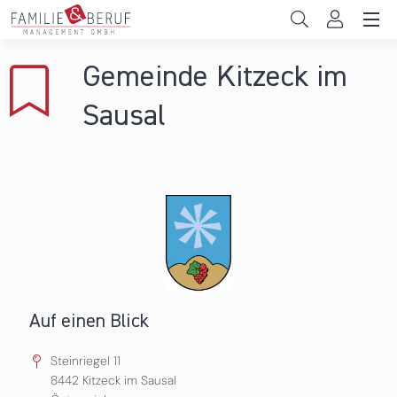
Direkt zum Inhalt
Unternehmen
Gemeinde Kitzeck im
Gemeinden
Sausal
Hochschulen
Persönliche Vereinbarkeit
Das sind wir
News & Events
Auf einen Blick
Steinriegel 11
8442
Kitzeck im Sausal