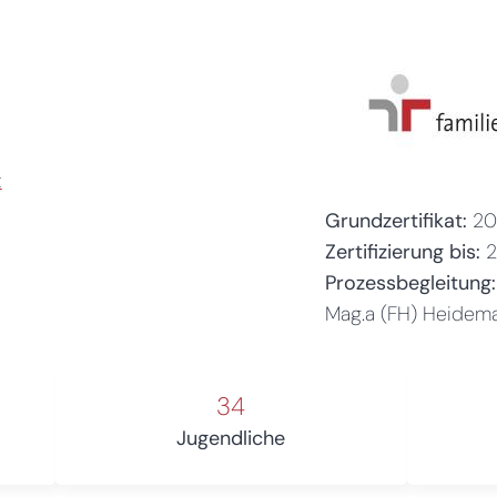
t
Grundzertifikat:
20
Zertifizierung bis:
Prozessbegleitung:
Mag.a (FH) Heidema
34
Jugendliche