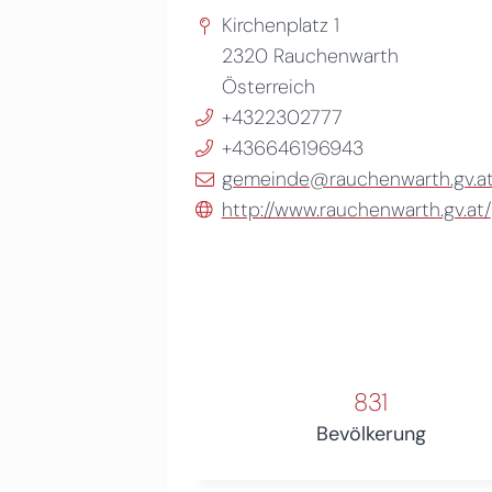
Kirchenplatz 1
2320
Rauchenwarth
Österreich
+4322302777
+436646196943
gemeinde@rauchenwarth.gv.a
http://www.rauchenwarth.gv.at/
831
Bevölkerung