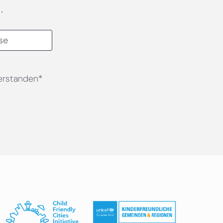
.
erstanden*