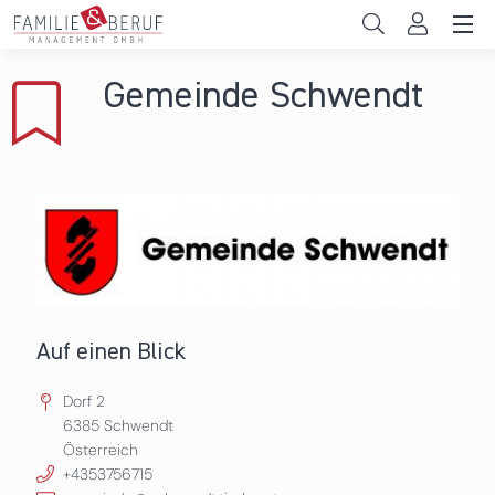
Direkt zum Inhalt
Unternehmen
Gemeinde Schwendt
Gemeinden
Hochschulen
Persönliche Vereinbarkeit
Das sind wir
News & Events
Auf einen Blick
Dorf 2
6385
Schwendt
Österreich
+4353756715