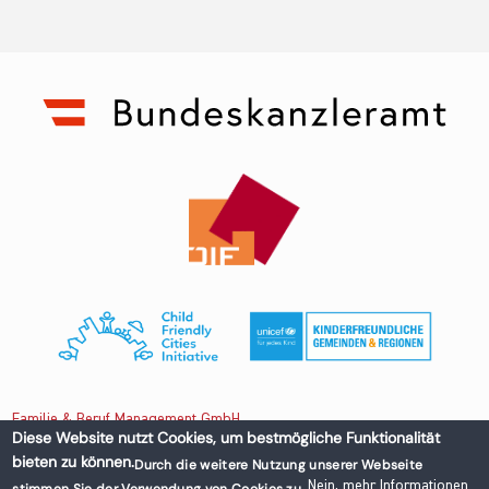
Familie & Beruf Management GmbH
Diese Website nutzt Cookies, um bestmögliche Funktionalität
bieten zu können.
Durch die weitere Nutzung unserer Webseite
Untere Donaustraße 13-15/3 1020 Wien, Austria
Nein, mehr Informationen