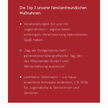
Die Top 3 unserer familienfreundlichen
Maßnahmen:
Veranstaltungen für und mit
Jugendlichen – eigene Ideen
einbringen, Verantwortung übernehmen,
Spaß haben
„Tag der Dorfgemeinschaft“ –
generationenübergreifender Tag, der
das Miteinander fördert und
Wertschätzung ausdrückt
Leistbarer Wohnraum – u.a. neue,
erweiterte Konzepte andenken, z. B. WGs
für Jugendliche & Seniorinnen und
Senioren