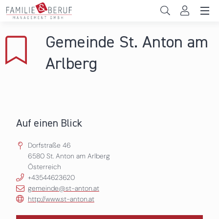
Direkt zum Inhalt
Unternehmen
Gemeinde St. Anton am
Gemeinden
Arlberg
Hochschulen
Persönliche Vereinbarkeit
Auf einen Blick
Das sind wir
Dorfstraße 46
News & Events
6580
St. Anton am Arlberg
Österreich
+43544623620
gemeinde@st-anton.at
http://www.st-anton.at