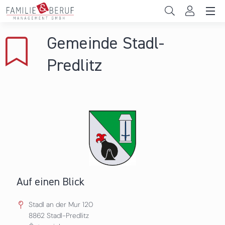
Direkt zum Inhalt
Unternehmen
Gemeinde Stadl-
Gemeinden
Predlitz
Hochschulen
Persönliche Vereinbarkeit
Das sind wir
News & Events
Auf einen Blick
Stadl an der Mur 120
8862
Stadl-Predlitz