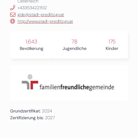
Österreich
+433534221512
gde@stadl-predlitz.gv.at
http://www.stadl-predlitz.gv.at
1.643
78
175
Bevölkerung
Jugendliche
Kinder
Grundzertifikat:
2024
Zertifizierung bis:
2027