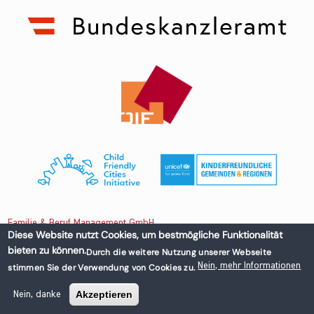
Familie & Beruf Management GmbH
Diese Website nutzt Cookies, um bestmögliche Funktionalität
bieten zu können.
Durch die weitere Nutzung unserer Webseite
Untere Donaustraße 13-15/3 1020 Wien, Austria
Nein, mehr Informationen
stimmen Sie der Verwendung von Cookies zu.
+43 1 218 50 70
office@familieundberuf.at
Akzeptieren
Nein, danke
Impressum
Datenschutz