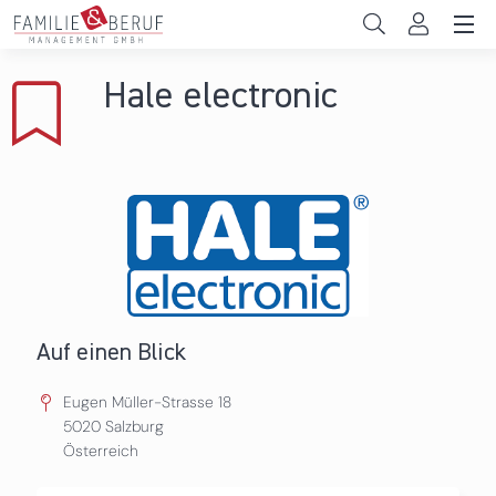
Direkt zum Inhalt
Unternehmen
Hale electronic
Gemeinden
Hochschulen
Persönliche Vereinbarkeit
Das sind wir
News & Events
Auf einen Blick
Eugen Müller-Strasse 18
5020
Salzburg
Österreich