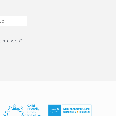
.
erstanden*