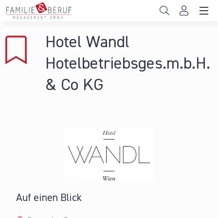
Direkt zum Inhalt
Unternehmen
Hotel Wandl
Gemeinden
Hotelbetriebsges.m.b.H.
Hochschulen
& Co KG
Persönliche Vereinbarkeit
Das sind wir
News & Events
Auf einen Blick