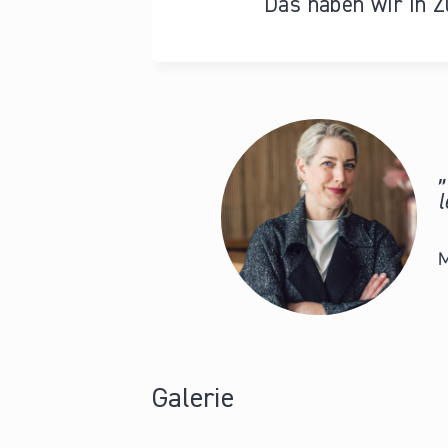
Das haben wir in Z
l
M
Galerie