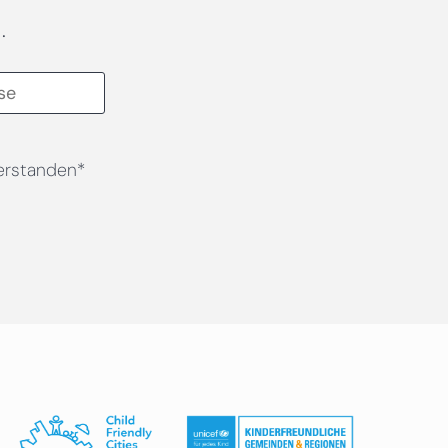
.
erstanden*