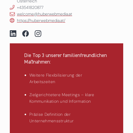
Österreich
+43541820877
welcome@huberwebmedia.at
https://huberwebmedia.at/
Die Top 3 unserer familienfreundlichen
Maßnahmen:
Weitere Flexibilisierung der
Arbeitszeiten
Zielgerichtetere Meetings – klare
Kommunikation und Information
Präzise Definition der
Unternehmensstruktur