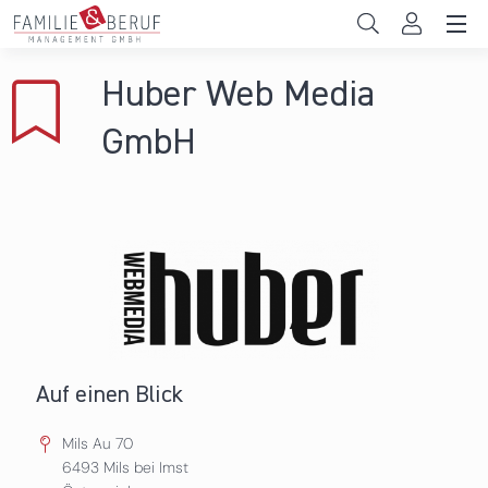
Direkt zum Inhalt
Unternehmen
Huber Web Media
Gemeinden
GmbH
Hochschulen
Persönliche Vereinbarkeit
Das sind wir
News & Events
Auf einen Blick
Mils Au 70
6493
Mils bei Imst