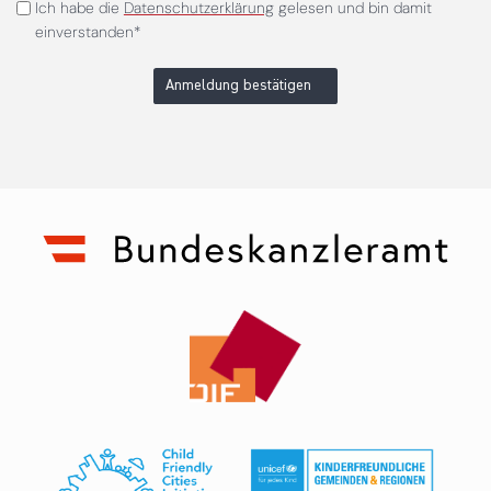
Ich habe die
Datenschutzerklärung
gelesen und bin damit
einverstanden*
Anmeldung bestätigen