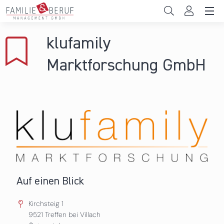
Direkt zum Inhalt
Unternehmen
klufamily
Gemeinden
Marktforschung GmbH
Hochschulen
Persönliche Vereinbarkeit
Das sind wir
News & Events
Auf einen Blick
Kirchsteig 1
9521
Treffen bei Villach