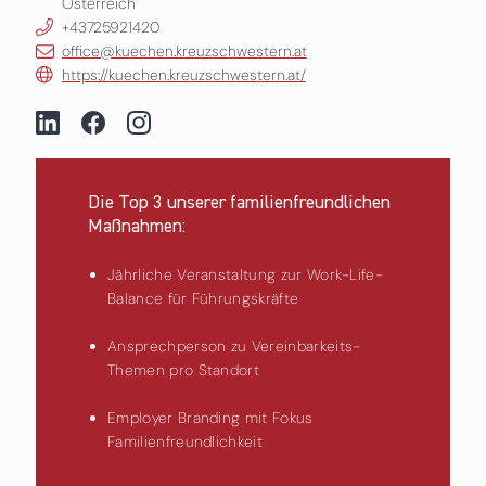
Österreich
+43725921420
office@kuechen.kreuzschwestern.at
https://kuechen.kreuzschwestern.at/
Die Top 3 unserer familienfreundlichen
Maßnahmen:
Jährliche Veranstaltung zur Work-Life-
Balance für Führungskräfte
Ansprechperson zu Vereinbarkeits-
Themen pro Standort
Employer Branding mit Fokus
Familienfreundlichkeit