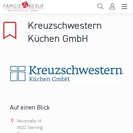
Direkt zum Inhalt
Unternehmen
Kreuzschwestern
Gemeinden
Küchen GmbH
Hochschulen
Persönliche Vereinbarkeit
Das sind wir
News & Events
Auf einen Blick
Neustraße 14
4522
Sierning