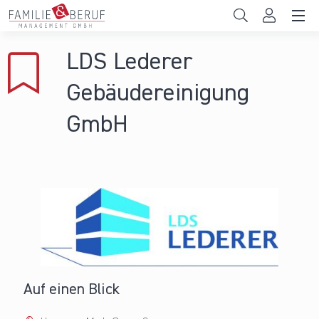
Direkt zum Inhalt
Unternehmen
LDS Lederer
Gemeinden
Gebäudereinigung
Hochschulen
GmbH
Persönliche Vereinbarkeit
Das sind wir
News & Events
Auf einen Blick