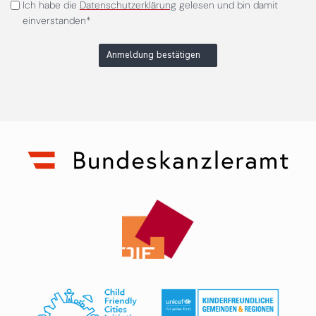
Ich habe die
Datenschutzerklärung
gelesen und bin damit
einverstanden*
Anmeldung bestätigen