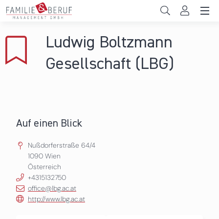
Direkt zum Inhalt
Unternehmen
Ludwig Boltzmann
Gemeinden
Gesellschaft (LBG)
Hochschulen
Persönliche Vereinbarkeit
Auf einen Blick
Das sind wir
Nußdorferstraße 64/4
News & Events
1090
Wien
Österreich
+4315132750
office@lbg.ac.at
http://www.lbg.ac.at