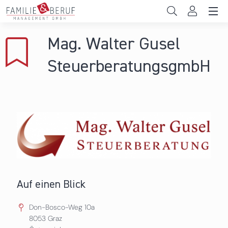
Direkt zum Inhalt
Unternehmen
Mag. Walter Gusel
Gemeinden
SteuerberatungsgmbH
Hochschulen
Persönliche Vereinbarkeit
Das sind wir
News & Events
Auf einen Blick
Don-Bosco-Weg 10a
8053
Graz