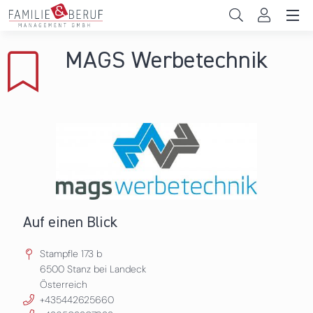
Direkt zum Inhalt
Unternehmen
MAGS Werbetechnik
Gemeinden
Hochschulen
Persönliche Vereinbarkeit
Das sind wir
News & Events
Auf einen Blick
Stampfle 173 b
6500
Stanz bei Landeck
Österreich
+435442625660