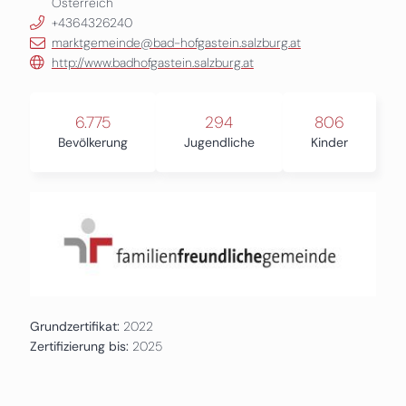
Österreich
+4364326240
marktgemeinde@bad-hofgastein.salzburg.at
http://www.badhofgastein.salzburg.at
6.775
294
806
Bevölkerung
Jugendliche
Kinder
Grundzertifikat:
2022
Zertifizierung bis:
2025