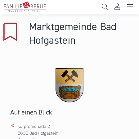
Direkt zum Inhalt
Unternehmen
Marktgemeinde Bad
Gemeinden
Hofgastein
Hochschulen
Persönliche Vereinbarkeit
Das sind wir
News & Events
Auf einen Blick
Kurpromenade 2
5630
Bad Hofgastein