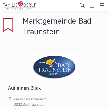
Direkt zum Inhalt
Unternehmen
Marktgemeinde Bad
Gemeinden
Traunstein
Hochschulen
Persönliche Vereinbarkeit
Das sind wir
News & Events
Auf einen Blick
Wiegensteinstraße 2
3632
Bad Traunstein