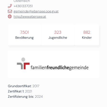
Österreich
+4361337051
gemeinde@ebensee.ooe.gv.at
http://www.ebensee.at
7.501
323
882
Bevölkerung
Jugendliche
Kinder
Grundzertifikat:
2017
Zertifikat 1:
2021
Zertifizierung bis:
2024