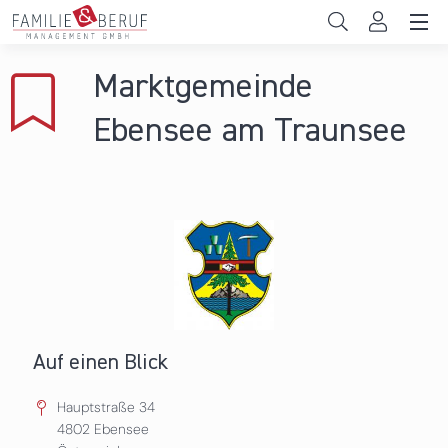
Direkt zum Inhalt
Unternehmen
Marktgemeinde
Gemeinden
Ebensee am Traunsee
Hochschulen
Persönliche Vereinbarkeit
Das sind wir
News & Events
Auf einen Blick
Hauptstraße 34
4802
Ebensee