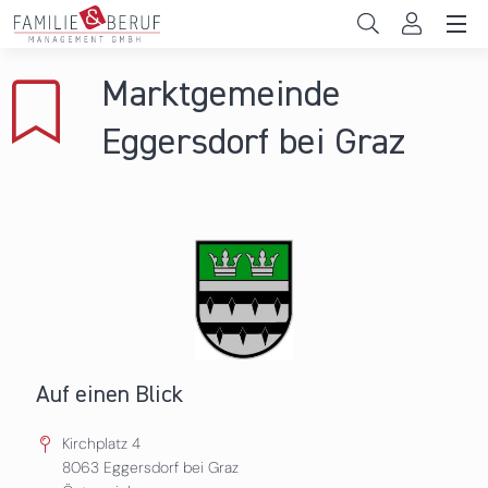
Direkt zum Inhalt
Unternehmen
Marktgemeinde
Gemeinden
Eggersdorf bei Graz
Hochschulen
Persönliche Vereinbarkeit
Das sind wir
News & Events
Auf einen Blick
Kirchplatz 4
8063
Eggersdorf bei Graz