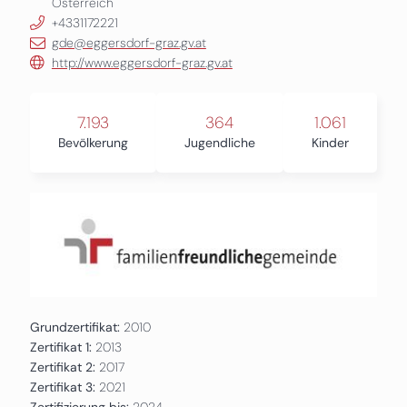
Österreich
+4331172221
gde@eggersdorf-graz.gv.at
http://www.eggersdorf-graz.gv.at
7.193
364
1.061
Bevölkerung
Jugendliche
Kinder
Grundzertifikat:
2010
Zertifikat 1:
2013
Zertifikat 2:
2017
Zertifikat 3:
2021
Zertifizierung bis:
2024