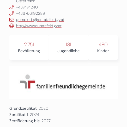
Österreich
+437474240
+436766192289
gemeinde@euratsfeld.gv.at
http://www.euratsfeld.gv.at
2.751
181
480
Bevölkerung
Jugendliche
Kinder
Grundzertifikat:
2020
Zertifikat 1:
2024
Zertifizierung bis:
2027