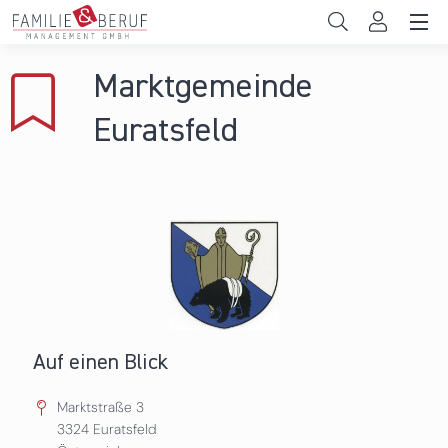
Direkt zum Inhalt
Unternehmen
Marktgemeinde
Gemeinden
Euratsfeld
Hochschulen
Persönliche Vereinbarkeit
Das sind wir
News & Events
Auf einen Blick
Marktstraße 3
3324
Euratsfeld