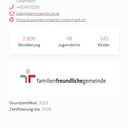
Österreich
+4334572215
gde@gleinstaetten.gv.at
https://www.gleinstaetten.steiermark.at/
2.806
118
345
Bevölkerung
Jugendliche
Kinder
Grundzertifikat:
2023
Zertifizierung bis:
2026