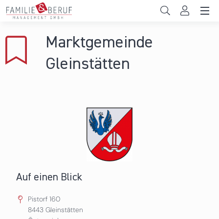
Direkt zum Inhalt
Unternehmen
Marktgemeinde
Gemeinden
Gleinstätten
Hochschulen
Persönliche Vereinbarkeit
Das sind wir
News & Events
Auf einen Blick
Pistorf 160
8443
Gleinstätten