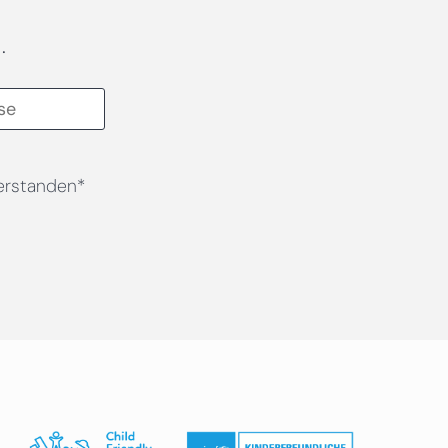
.
erstanden*