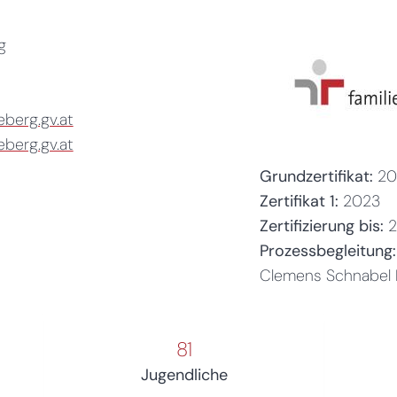
g
erg.gv.at
berg.gv.at
Grundzertifikat:
20
Zertifikat 1:
2023
Zertifizierung bis:
Prozessbegleitung:
Clemens Schnabel M
81
Jugendliche