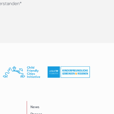
erstanden*
News