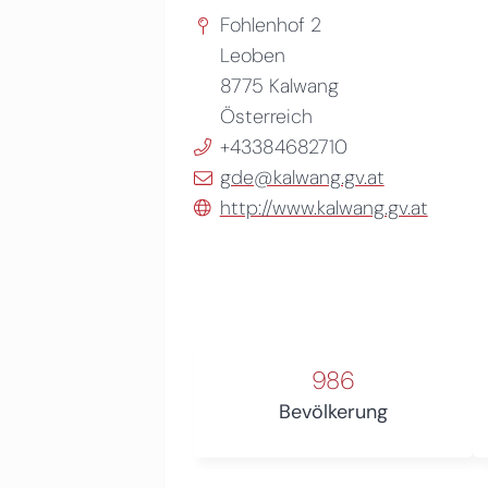
Fohlenhof 2
Leoben
8775
Kalwang
Österreich
+43384682710
gde@kalwang.gv.at
http://www.kalwang.gv.at
986
Bevölkerung