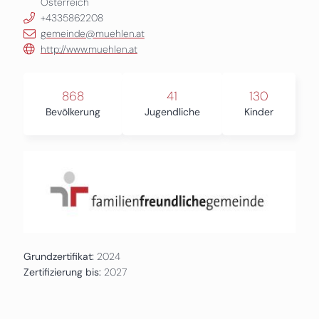
Österreich
+4335862208
gemeinde@muehlen.at
http://www.muehlen.at
868
41
130
Bevölkerung
Jugendliche
Kinder
Grundzertifikat:
2024
Zertifizierung bis:
2027