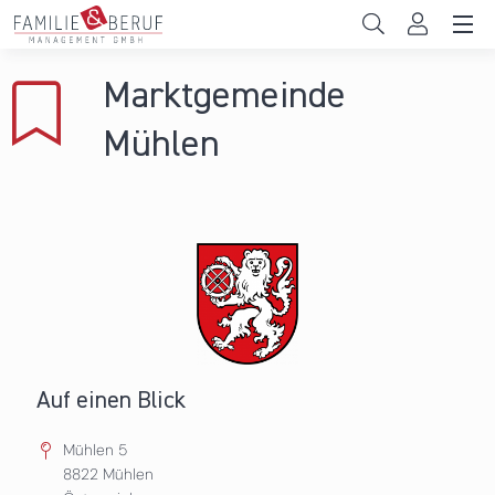
Direkt zum Inhalt
Unternehmen
Marktgemeinde
Gemeinden
Mühlen
Hochschulen
Persönliche Vereinbarkeit
Das sind wir
News & Events
Auf einen Blick
Mühlen 5
8822
Mühlen