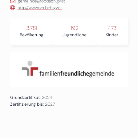
gemeinde@obdach.gv.at
http://www.obdach.gv.at
3.781
192
473
Bevölkerung
Jugendliche
Kinder
Grundzertifikat:
2024
Zertifizierung bis:
2027