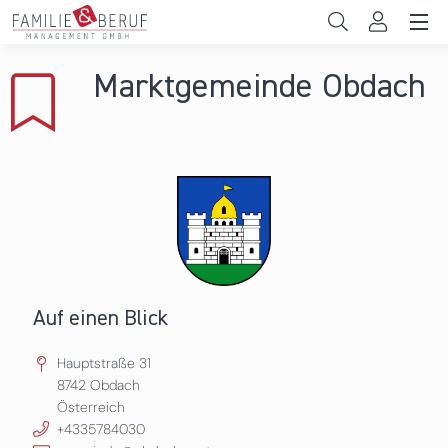
Direkt zum Inhalt
Unternehmen
Marktgemeinde Obdach
Gemeinden
Hochschulen
Persönliche Vereinbarkeit
Das sind wir
News & Events
Auf einen Blick
Hauptstraße 31
8742
Obdach
Österreich
+4335784030