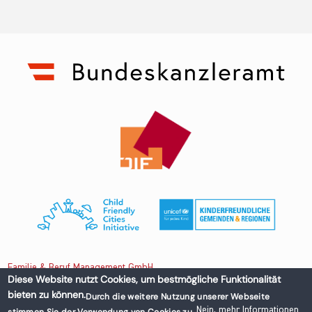
Familie & Beruf Management GmbH
Diese Website nutzt Cookies, um bestmögliche Funktionalität
bieten zu können.
Durch die weitere Nutzung unserer Webseite
Untere Donaustraße 13-15/3 1020 Wien, Austria
Nein, mehr Informationen