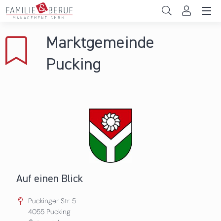
Direkt zum Inhalt
Unternehmen
Marktgemeinde
Gemeinden
Pucking
Hochschulen
Persönliche Vereinbarkeit
Das sind wir
News & Events
Auf einen Blick
Puckinger Str. 5
4055
Pucking