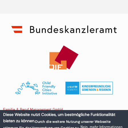
Familie & Beruf Management GmbH
Diese Website nutzt Cookies, um bestmögliche Funktionalität
bieten zu können.
Durch die weitere Nutzung unserer Webseite
Untere Donaustraße 13-15/3 1020 Wien, Austria
Nein, mehr Informationen